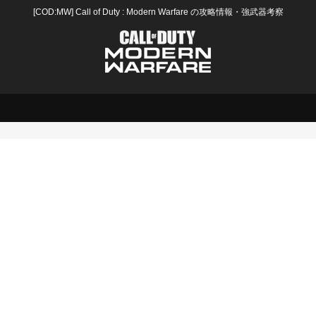
[COD:MW] Call of Duty : Modern Warfare の攻略情報・強武器考察