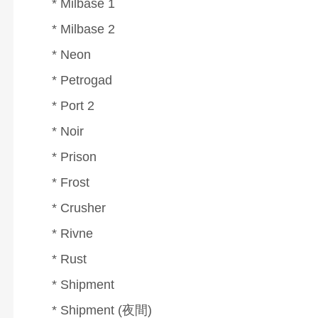
* Milbase 1
* Milbase 2
* Neon
* Petrogad
* Port 2
* Noir
* Prison
* Frost
* Crusher
* Rivne
* Rust
* Shipment
* Shipment (夜間)