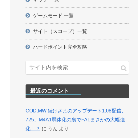
ゲームモード 一覧
サイト（スコープ）一覧
ハードポイント完全攻略
最近のコメント
COD:MW 続けざまのアップデート1.08配信、
725、M4A1弱体化の裏でFALまさかの大幅強
化！？
に
うん
より