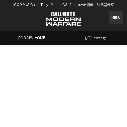
[COD:MW] Call of Duty : Modern Warfare の攻略情報・強武器考察
MENU
COD:MW HOME
お問い合わせ