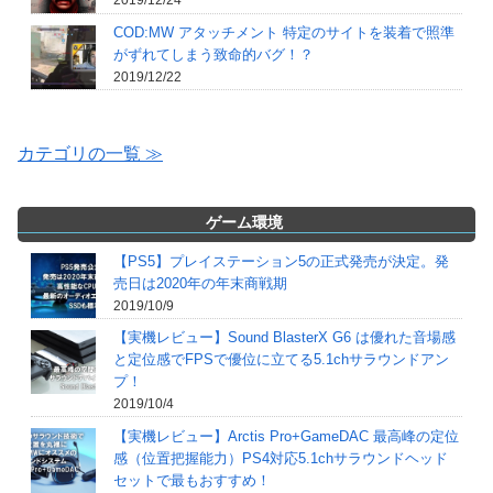
2019/12/24
COD:MW アタッチメント 特定のサイトを装着で照準
がずれてしまう致命的バグ！？
2019/12/22
カテゴリの一覧 ≫
ゲーム環境
【PS5】プレイステーション5の正式発売が決定。発
売日は2020年の年末商戦期
2019/10/9
【実機レビュー】Sound BlasterX G6 は優れた音場感
と定位感でFPSで優位に立てる5.1chサラウンドアン
プ！
2019/10/4
【実機レビュー】Arctis Pro+GameDAC 最高峰の定位
感（位置把握能力）PS4対応5.1chサラウンドヘッド
セットで最もおすすめ！