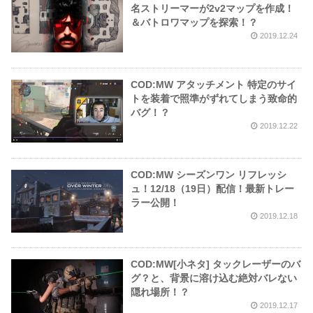
名ストリーマーが2v2マップを作成！
＆バトロワマップを探索！？
2019.12.24
COD:MW アタッチメント 特定のサイ
トを装着で照準がずれてしまう致命的
バグ！？
2019.12.22
COD:MW シーズンワン リフレッシ
ュ！12/18（19日）配信！最新トレー
ラー公開！
2019.12.18
COD:MW[小ネタ] タックレーザーのバ
グ？と、背景に溶け込む絶対バレない
隠れ場所！？
2019.12.17