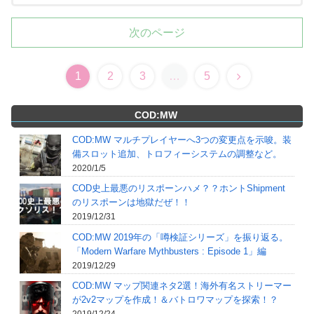
次のページ
1
2
3
…
5
COD:MW
COD:MW マルチプレイヤーへ3つの変更点を示唆。装
備スロット追加、トロフィーシステムの調整など。
2020/1/5
COD史上最悪のリスポーンハメ？？ホントShipment
のリスポーンは地獄だぜ！！
2019/12/31
COD:MW 2019年の「噂検証シリーズ」を振り返る。
「Modern Warfare Mythbusters : Episode 1」編
2019/12/29
COD:MW マップ関連ネタ2選！海外有名ストリーマー
が2v2マップを作成！＆バトロワマップを探索！？