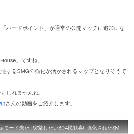
た「ハードポイント」が通常の公開マッチに追加にな
House」ですね。
述するSMGの強化が活かされるマップとなりそうで
かもしれませんね。
an
さんの動画をご紹介します。
【朗報】これヤバイ!! CODMW版のNuketown限定モード来た!! 突撃したいBO4民歓喜!! 強化されたSMGで攻略実況!!【最新アップデート情報/新マップ解説】