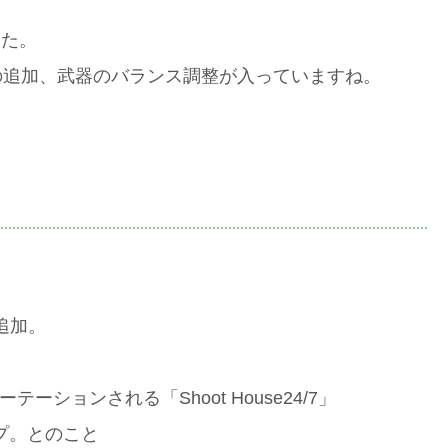
した。
の追加、武器のバランス調整が入っていますね。
が追加。
。
テーションされる「Shoot House24/7」
ップ。とのこと