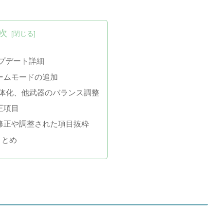
次
アップデート詳細
ームモードの追加
の弱体化、他武器のバランス調整
正項目
修正や調整された項目抜粋
まとめ