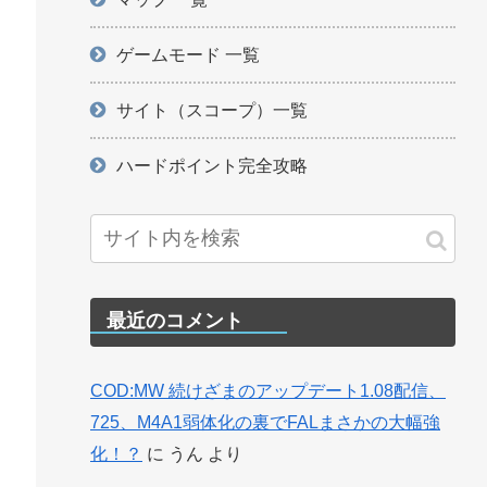
ゲームモード 一覧
サイト（スコープ）一覧
ハードポイント完全攻略
最近のコメント
COD:MW 続けざまのアップデート1.08配信、
725、M4A1弱体化の裏でFALまさかの大幅強
化！？
に
うん
より