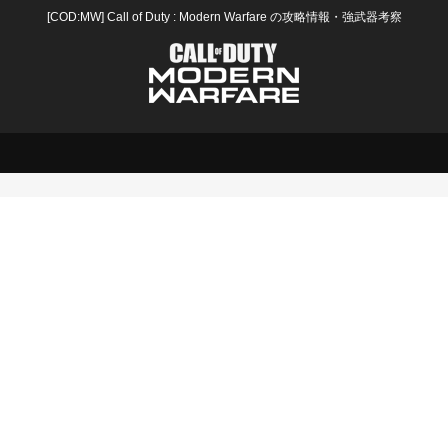
[COD:MW] Call of Duty : Modern Warfare の攻略情報・強武器考察