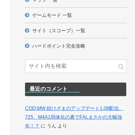
ゲームモード 一覧
サイト（スコープ）一覧
ハードポイント完全攻略
最近のコメント
COD:MW 続けざまのアップデート1.08配信、
725、M4A1弱体化の裏でFALまさかの大幅強
化！？
に
うん
より