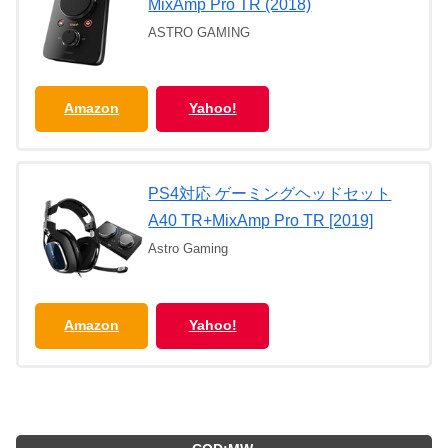
MixAmp Pro TR (2018)
ASTRO GAMING
Amazon
Yahoo!
PS4対応 ゲーミングヘッドセット
A40 TR+MixAmp Pro TR [2019]
Astro Gaming
Amazon
Yahoo!