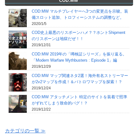
COD:MW
COD:MW マルチプレイヤーへ3つの変更点を示唆。装
備スロット追加、トロフィーシステムの調整など。
2020/1/5
COD史上最悪のリスポーンハメ？？ホントShipment
のリスポーンは地獄だぜ！！
2019/12/31
COD:MW 2019年の「噂検証シリーズ」を振り返る。
「Modern Warfare Mythbusters : Episode 1」編
2019/12/29
COD:MW マップ関連ネタ2選！海外有名ストリーマー
が2v2マップを作成！＆バトロワマップを探索！？
2019/12/24
COD:MW アタッチメント 特定のサイトを装着で照準
がずれてしまう致命的バグ！？
2019/12/22
カテゴリの一覧 ≫