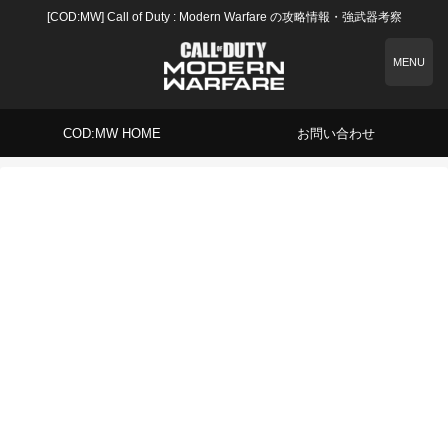
[COD:MW] Call of Duty : Modern Warfare の攻略情報・強武器考察
MENU
COD:MW HOME
お問い合わせ