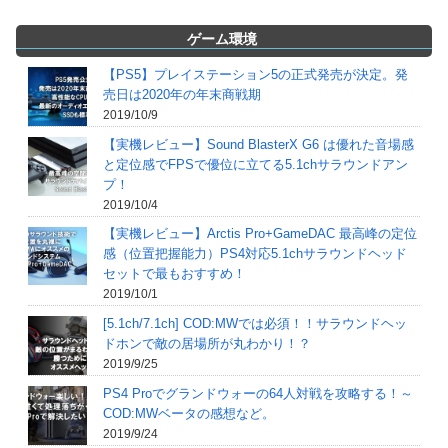
ゲーム環境
【PS5】プレイステーション5の正式発売が決定。発
売日は2020年の年末商戦期
2019/10/9
【実機レビュー】Sound BlasterX G6 は優れた音場感
と定位感でFPSで優位に立てる5.1chサラウンドアン
プ！
2019/10/4
【実機レビュー】Arctis Pro+GameDAC 最高峰の定位
感（位置把握能力）PS4対応5.1chサラウンドヘッド
セットで最もおすすめ！
2019/10/1
[5.1ch/7.1ch] COD:MWでは必須！！サラウンドヘッ
ドホンで敵の居場所が丸わかり！？
2019/9/25
PS4 Proでグランドウォーの64人対戦を攻略する！～
COD:MWベータの感想など。
2019/9/24