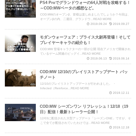
PS4 Proでグランドウォーの64人対戦を攻略する！
～COD:MWベータの感想など。
COD:MWのオープンβ、皆様は楽しめましたでしょうか？今回は、
オープンβの内、二週目、グランドウ...READ MORE
2019.09.24
2019.09.27
モダンウォーフェア：プライス大尉再登場！そして
プレイヤーキャラの紹介も！
COD:MW 登場キャラクターの一部が公開 現在アメリカで開催され
ているゲーム関連のビッグイ...READ MORE
2019.06.13
2019.06.14
COD:MW 12/10のプレイリストアップデート パッ
チノート
12/10のプレイリストアップデートが行われました。 ・
Infected（Reinforce...READ MORE
2019.12.11
COD:MW シーズンワン リフレッシュ！12/18（19
日）配信！最新トレーラー公開！
12/03に配信された大型アップデート「シーズンONE」ですが、そ
こで全てが配信されていたわけでは...READ MORE
2019.12.18