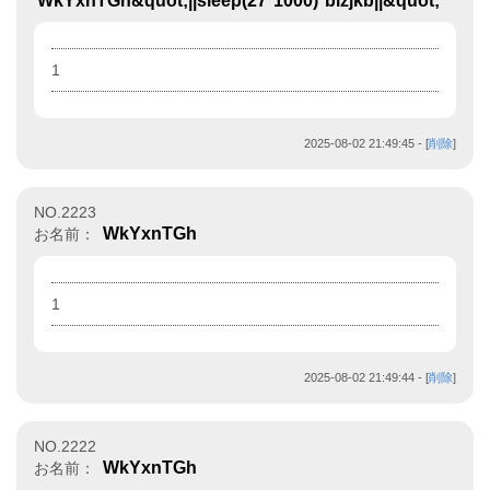
WkYxnTGh&quot;||sleep(27*1000)*bizjkb||&quot;
1
2025-08-02 21:49:45
- [
削除
]
NO.2223
WkYxnTGh
お名前：
1
2025-08-02 21:49:44
- [
削除
]
NO.2222
WkYxnTGh
お名前：