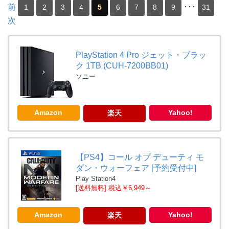
前
･･･
1
2
3
4
5
6
7
8
9
31
次
PlayStation 4 Pro ジェット・ブラッ
ク 1TB (CUH-7200BB01)
ソニー
Amazon
Yahoo!
楽天
【PS4】コール オブ デューティ モ
ダン・ウォーフェア [予約受付中]
Play Station4
[送料無料] 税込￥6,949～
Amazon
Yahoo!
楽天