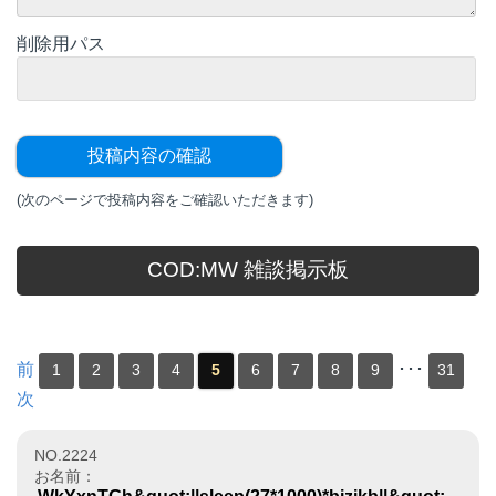
削除用パス
(次のページで投稿内容をご確認いただきます)
COD:MW 雑談掲示板
前
･･･
1
2
3
4
5
6
7
8
9
31
次
NO.2224
お名前：