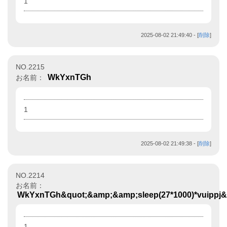
1
2025-08-02 21:49:40
- [
削除
]
NO.2215
WkYxnTGh
お名前：
1
2025-08-02 21:49:38
- [
削除
]
NO.2214
お名前：
WkYxnTGh&quot;&amp;&amp;sleep(27*1000)*vuippj
1