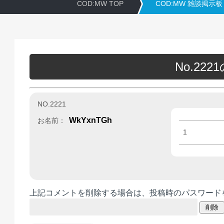
COD:MW TOP
COD:MW 雑談掲示板
No.22
NO.2221
WkYxnTGh
お名前：
1
上記コメントを削除する場合は、投稿時のパスワード