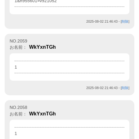
1&n955601=v921052
2025-08-02 21:46:43
- [
削除
]
NO.2059
WkYxnTGh
お名前：
1
2025-08-02 21:46:43
- [
削除
]
NO.2058
WkYxnTGh
お名前：
1