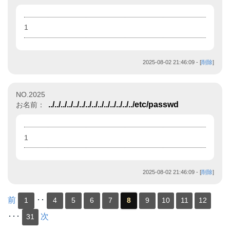
1
2025-08-02 21:46:09
- [
削除
]
NO.2025
../../../../../../../../../../../../../../etc/passwd
お名前：
1
2025-08-02 21:46:09
- [
削除
]
前
･･
1
4
5
6
7
8
9
10
11
12
･･･
次
31