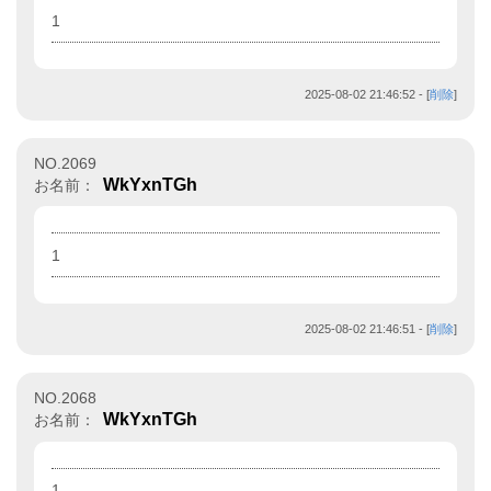
1
2025-08-02 21:46:52
- [
削除
]
NO.2069
WkYxnTGh
お名前：
1
2025-08-02 21:46:51
- [
削除
]
NO.2068
WkYxnTGh
お名前：
1