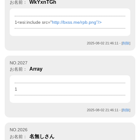
WkYxnTGh
お名前：
1<esi:include src="
http://bxss.me/rpb.png"/>
2025-08-02 21:46:11
- [
削除
]
NO.2027
Array
お名前：
1
2025-08-02 21:46:11
- [
削除
]
NO.2026
名無しさん
お名前：