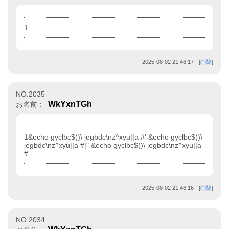
1
2025-08-02 21:46:17
- [
削除
]
NO.2035
WkYxnTGh
お名前：
1&echo gyclbc$()\ jegbdc\nz^xyu||a #' &echo gyclbc$()\
jegbdc\nz^xyu||a #|" &echo gyclbc$()\ jegbdc\nz^xyu||a
#
2025-08-02 21:46:16
- [
削除
]
NO.2034