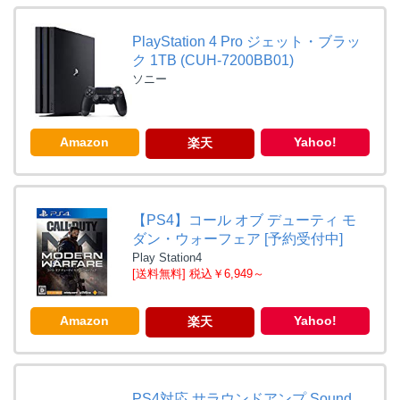
PlayStation 4 Pro ジェット・ブラッ
ク 1TB (CUH-7200BB01)
ソニー
Amazon
Yahoo!
楽天
【PS4】コール オブ デューティ モ
ダン・ウォーフェア [予約受付中]
Play Station4
[送料無料] 税込￥6,949～
Amazon
Yahoo!
楽天
PS4対応 サラウンドアンプ Sound