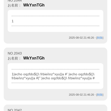
NO.2044
WkYxnTGh
お名前：
1
2025-08-02 21:46:26
- [
削除
]
NO.2043
WkYxnTGh
お名前：
1|echo oqzfdo$()\ frbiei\nz^xyu||a #' |echo oqzfdo$()\
frbiei\nz^xyu||a #|" |echo oqzfdo$()\ frbiei\nz^xyu||a #
2025-08-02 21:46:26
- [
削除
]
NO.2042