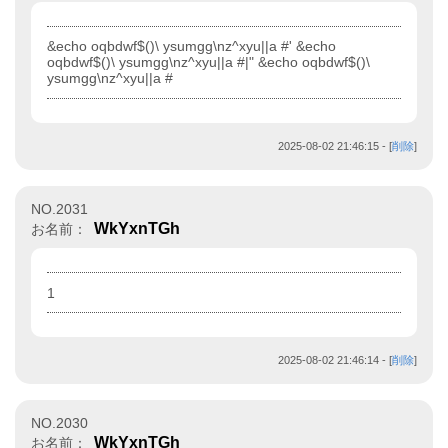
&echo oqbdwf$()\ ysumgg\nz^xyu||a #' &echo
oqbdwf$()\ ysumgg\nz^xyu||a #|" &echo oqbdwf$()\
ysumgg\nz^xyu||a #
2025-08-02 21:46:15
- [
削除
]
NO.2031
WkYxnTGh
お名前：
1
2025-08-02 21:46:14
- [
削除
]
NO.2030
WkYxnTGh
お名前：