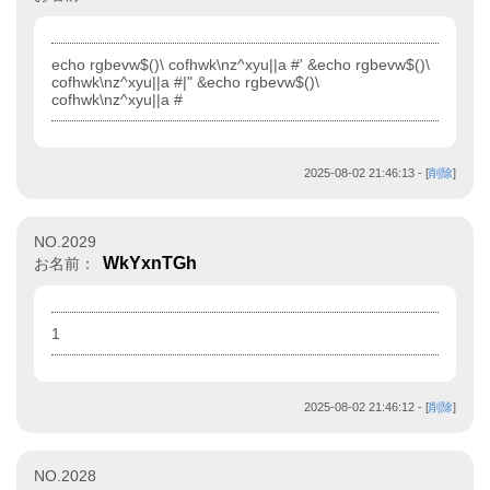
echo rgbevw$()\ cofhwk\nz^xyu||a #' &echo rgbevw$()\
cofhwk\nz^xyu||a #|" &echo rgbevw$()\
cofhwk\nz^xyu||a #
2025-08-02 21:46:13
- [
削除
]
NO.2029
WkYxnTGh
お名前：
1
2025-08-02 21:46:12
- [
削除
]
NO.2028