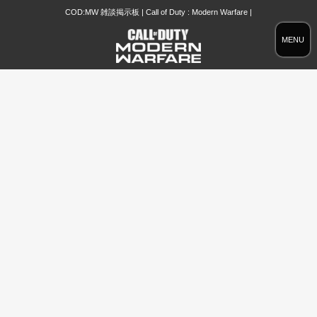
COD:MW 雑談掲示板 | Call of Duty : Modern Warfare |
MENU