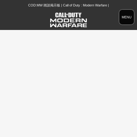
COD:MW 雑談掲示板 | Call of Duty : Modern Warfare |
MENU