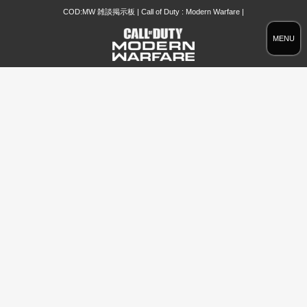
COD:MW 雑談掲示板 | Call of Duty : Modern Warfare |
MENU