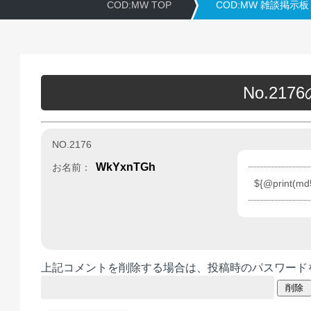
COD:MW TOP
COD:MW 雑談掲示板
No.21
NO.2176
WkYxnTGh
お名前：
${@print(md
上記コメントを削除する場合は、投稿時のパスワード