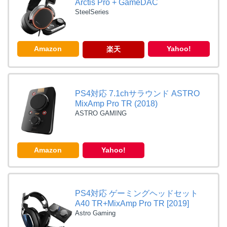
Arctis Pro + GameDAC
SteelSeries
Amazon
Yahoo!
楽天
PS4対応 7.1chサラウンド ASTRO
MixAmp Pro TR (2018)
ASTRO GAMING
Amazon
Yahoo!
PS4対応 ゲーミングヘッドセット
A40 TR+MixAmp Pro TR [2019]
Astro Gaming