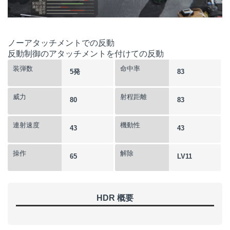
ノーアタッチメントでの反動
反動制御のアタッチメントを付けての反動
装弾数
命中率
5発
83
威力
射程距離
80
83
連射速度
機動性
43
43
操作
解除
65
LV11
HDR 概要