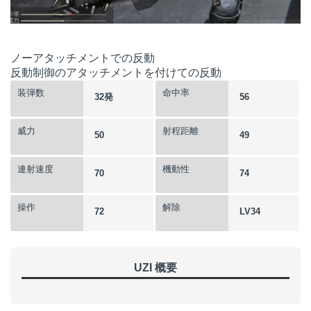
ノーアタッチメントでの反動
反動制御のアタッチメントを付けての反動
装弾数
命中率
32発
56
威力
射程距離
50
49
連射速度
機動性
70
74
操作
解除
72
LV34
UZI 概要