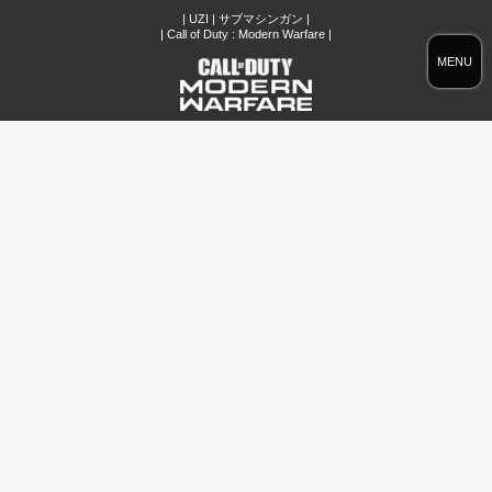
| UZI | サブマシンガン |
| Call of Duty : Modern Warfare |
MENU