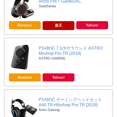
Arctis Pro + GameDAC
SteelSeries
Amazon
Yahoo!
楽天
PS4対応 7.1chサラウンド ASTRO
MixAmp Pro TR (2018)
ASTRO GAMING
Amazon
Yahoo!
PS4対応 ゲーミングヘッドセット
A40 TR+MixAmp Pro TR [2019]
Astro Gaming