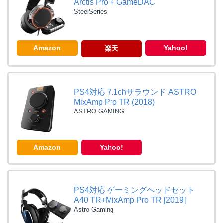
Arctis Pro + GameDAC
SteelSeries
Amazon
Yahoo!
楽天
PS4対応 7.1chサラウンド ASTRO
MixAmp Pro TR (2018)
ASTRO GAMING
Amazon
Yahoo!
PS4対応 ゲーミングヘッドセット
A40 TR+MixAmp Pro TR [2019]
Astro Gaming