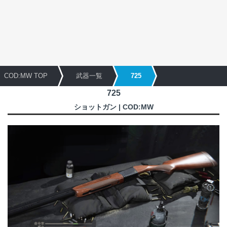
COD:MW TOP
武器一覧
725
725
ショットガン | COD:MW