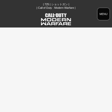
| 725 | ショットガン |
| Call of Duty : Modern Warfare |
MENU