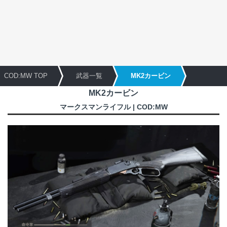
COD:MW TOP
武器一覧
MK2カービン
MK2カービン
マークスマンライフル | COD:MW