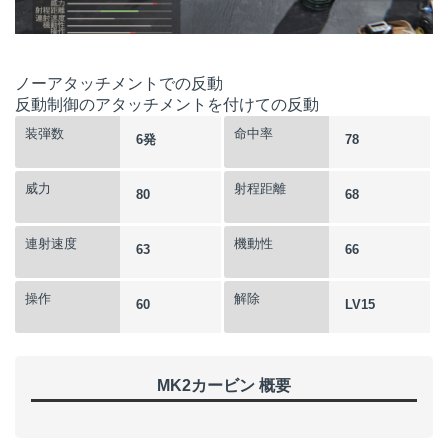
ノーアタッチメントでの反動
反動制御のアタッチメントを付けての反動
装弾数
命中率
6発
78
威力
射程距離
80
68
連射速度
機動性
63
66
操作
解除
60
LV15
MK2カービン 概要