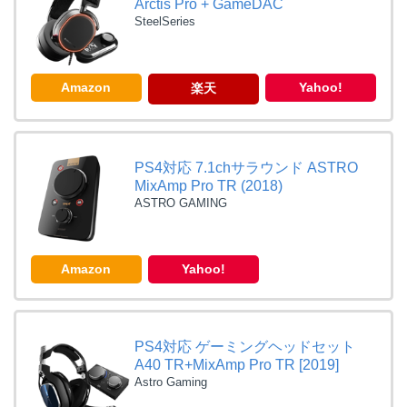
Arctis Pro + GameDAC
SteelSeries
Amazon
Yahoo!
楽天
PS4対応 7.1chサラウンド ASTRO
MixAmp Pro TR (2018)
ASTRO GAMING
Amazon
Yahoo!
PS4対応 ゲーミングヘッドセット
A40 TR+MixAmp Pro TR [2019]
Astro Gaming