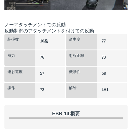
ノーアタッチメントでの反動
反動制御のアタッチメントを付けての反動
装弾数
命中率
10発
77
威力
射程距離
76
73
連射速度
機動性
57
58
操作
解除
72
LV1
EBR-14 概要