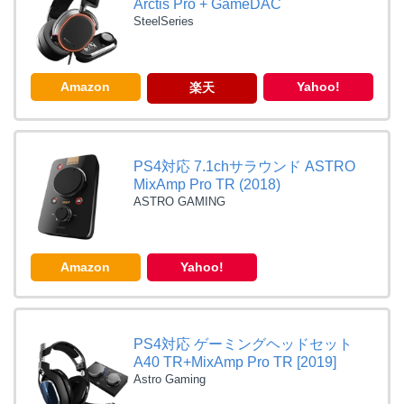
Arctis Pro + GameDAC
SteelSeries
Amazon
Yahoo!
楽天
PS4対応 7.1chサラウンド ASTRO
MixAmp Pro TR (2018)
ASTRO GAMING
Amazon
Yahoo!
PS4対応 ゲーミングヘッドセット
A40 TR+MixAmp Pro TR [2019]
Astro Gaming