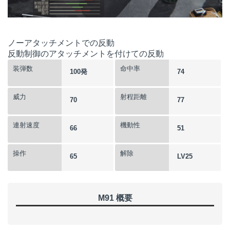
ノーアタッチメントでの反動
反動制御のアタッチメントを付けての反動
装弾数
命中率
100発
74
威力
射程距離
70
77
連射速度
機動性
66
51
操作
解除
65
LV25
M91 概要