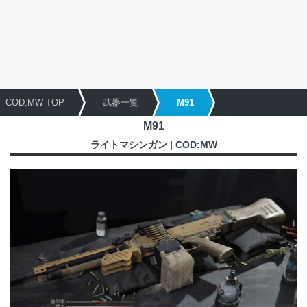
COD:MW TOP
武器一覧
M91
M91
ライトマシンガン | COD:MW