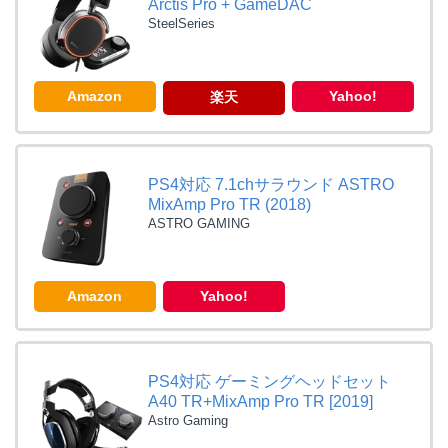
Arctis Pro + GameDAC
SteelSeries
Amazon
Yahoo!
楽天
PS4対応 7.1chサラウンド ASTRO
MixAmp Pro TR (2018)
ASTRO GAMING
Amazon
Yahoo!
PS4対応 ゲーミングヘッドセット
A40 TR+MixAmp Pro TR [2019]
Astro Gaming