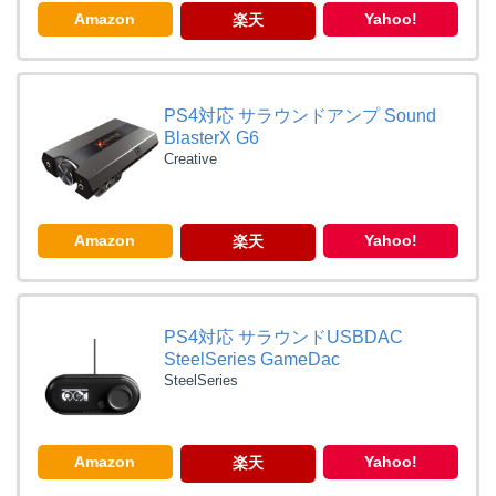
Amazon
Yahoo!
楽天
PS4対応 サラウンドアンプ Sound
BlasterX G6
Creative
Amazon
Yahoo!
楽天
PS4対応 サラウンドUSBDAC
SteelSeries GameDac
SteelSeries
Amazon
Yahoo!
楽天