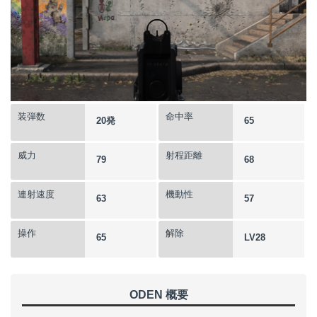
装弾数
命中率
20発
65
威力
射程距離
79
68
連射速度
機動性
63
57
操作
解除
65
LV28
ODEN 概要