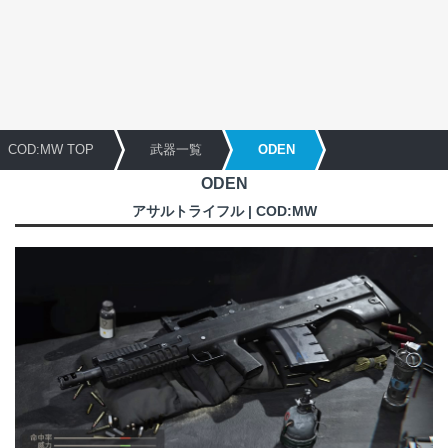
COD:MW TOP
武器一覧
ODEN
ODEN
アサルトライフル | COD:MW