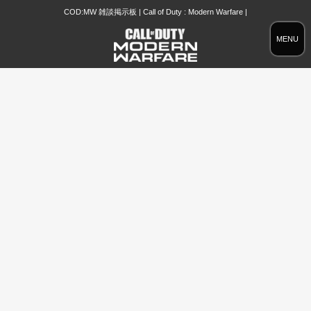
COD:MW 雑談掲示板 | Call of Duty : Modern Warfare |
MENU