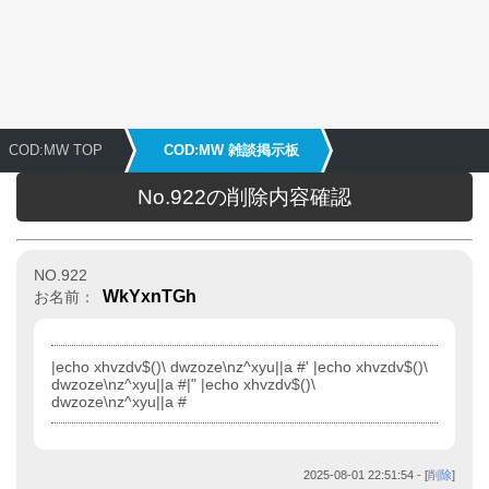
COD:MW TOP
COD:MW 雑談掲示板
No.922の削除内容確認
NO.922
WkYxnTGh
お名前：
|echo xhvzdv$()\ dwzoze\nz^xyu||a #' |echo xhvzdv$()\
dwzoze\nz^xyu||a #|" |echo xhvzdv$()\
dwzoze\nz^xyu||a #
2025-08-01 22:51:54
- [
削除
]