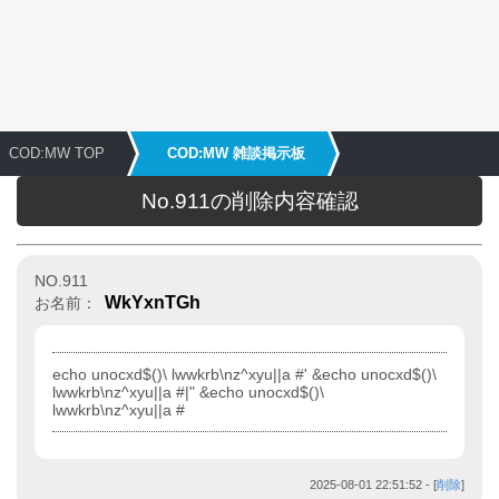
COD:MW TOP
COD:MW 雑談掲示板
No.911の削除内容確認
NO.911
WkYxnTGh
お名前：
echo unocxd$()\ lwwkrb\nz^xyu||a #' &echo unocxd$()\
lwwkrb\nz^xyu||a #|" &echo unocxd$()\
lwwkrb\nz^xyu||a #
2025-08-01 22:51:52
- [
削除
]