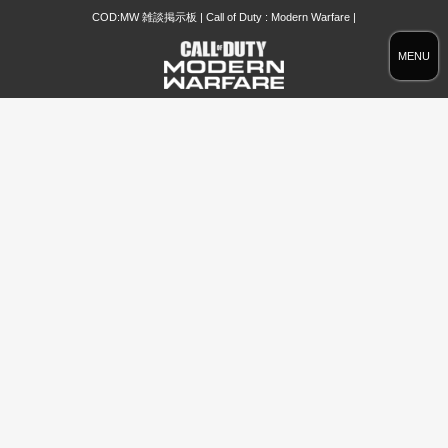
COD:MW 雑談掲示板 | Call of Duty : Modern Warfare |
MENU