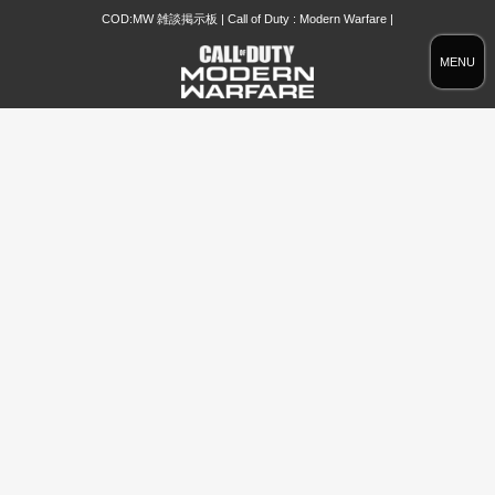
COD:MW 雑談掲示板 | Call of Duty : Modern Warfare |
MENU