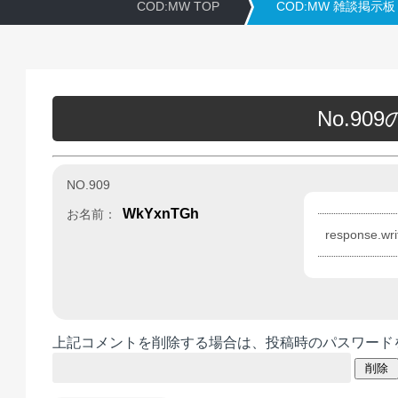
COD:MW TOP
COD:MW 雑談掲示板
No.9
NO.909
WkYxnTGh
お名前：
response.wr
上記コメントを削除する場合は、投稿時のパスワード