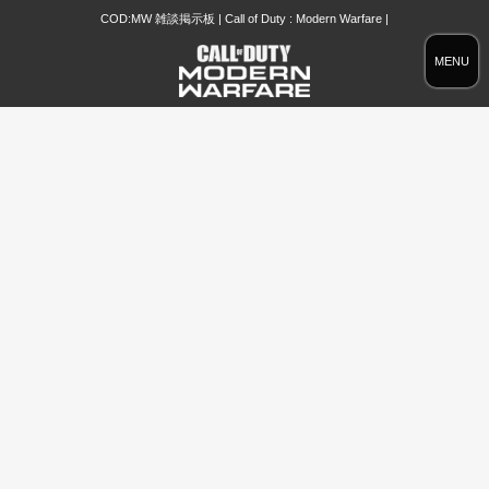
COD:MW 雑談掲示板 | Call of Duty : Modern Warfare |
MENU