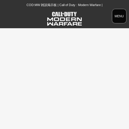
COD:MW 雑談掲示板 | Call of Duty : Modern Warfare |
MENU