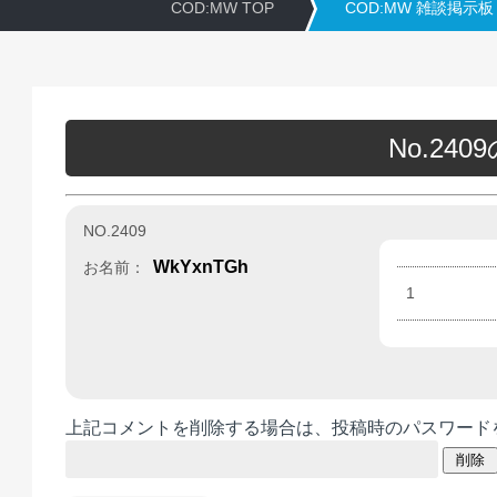
COD:MW TOP
COD:MW 雑談掲示板
No.24
NO.2409
WkYxnTGh
お名前：
1
上記コメントを削除する場合は、投稿時のパスワード