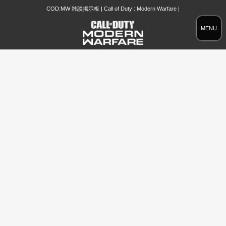
COD:MW 雑談掲示板 | Call of Duty : Modern Warfare |
MENU