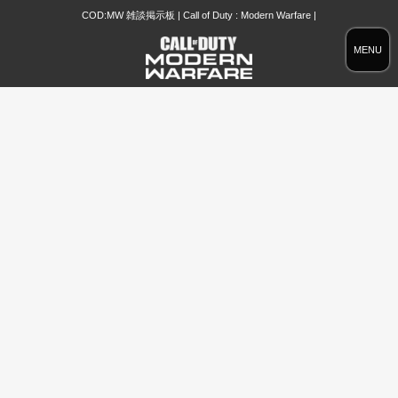
COD:MW 雑談掲示板 | Call of Duty : Modern Warfare |
MENU