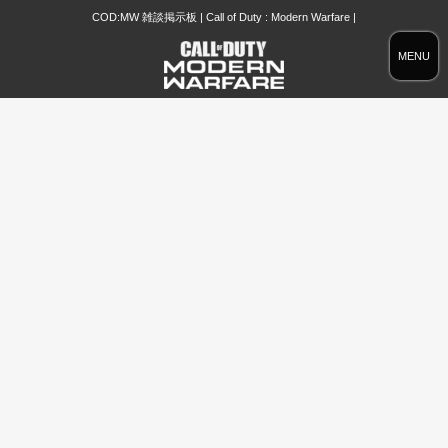
COD:MW 雑談掲示板 | Call of Duty : Modern Warfare |
MENU