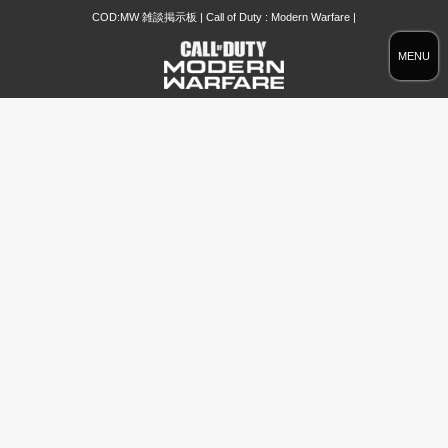
COD:MW 雑談掲示板 | Call of Duty : Modern Warfare |
MENU