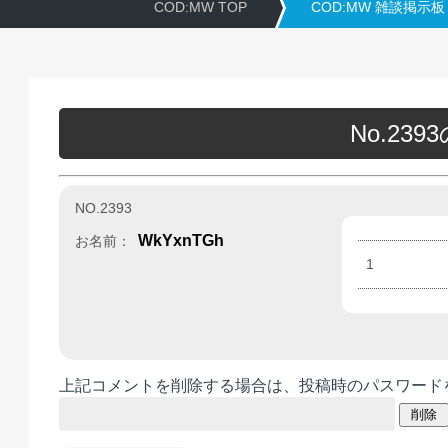
COD:MW TOP
COD:MW 雑談掲示板
No.23
NO.2393
WkYxnTGh
お名前：
1
上記コメントを削除する場合は、投稿時のパスワード