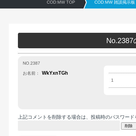
COD:MW TOP
COD:MW 雑談掲示板
No.23
NO.2387
WkYxnTGh
お名前：
1
上記コメントを削除する場合は、投稿時のパスワード