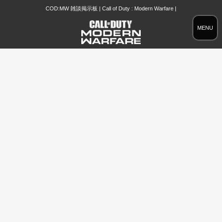
COD:MW 雑談掲示板 | Call of Duty : Modern Warfare |
MENU