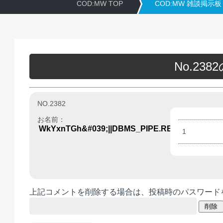
COD:MW TOP
COD:MW 雑談掲示板
No.23
NO.2382
お名前：
WkYxnTGh&#039;||DBMS_PIPE.RECEIVE_MESSAGE
1
上記コメントを削除する場合は、投稿時のパスワード