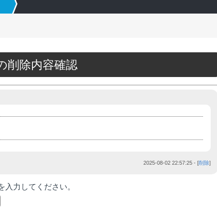
82の削除内容確認
(CHR(98)||CHR(98)||CHR(98),15)||&#039;
2025-08-02 22:57:25
- [
削除
]
を入力してください。