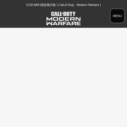
COD:MW 雑談掲示板 | Call of Duty : Modern Warfare |
MENU