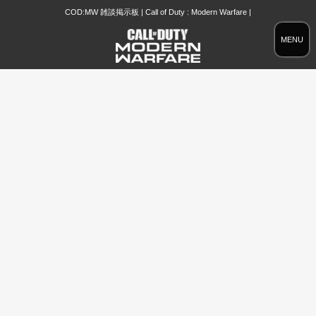
COD:MW 雑談掲示板 | Call of Duty : Modern Warfare |
MENU