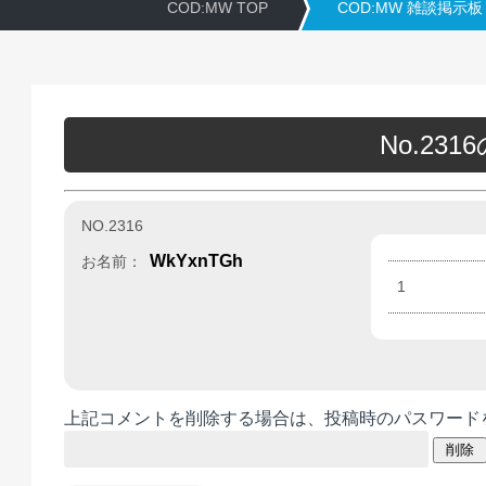
COD:MW TOP
COD:MW 雑談掲示板
No.23
NO.2316
WkYxnTGh
お名前：
1
上記コメントを削除する場合は、投稿時のパスワード