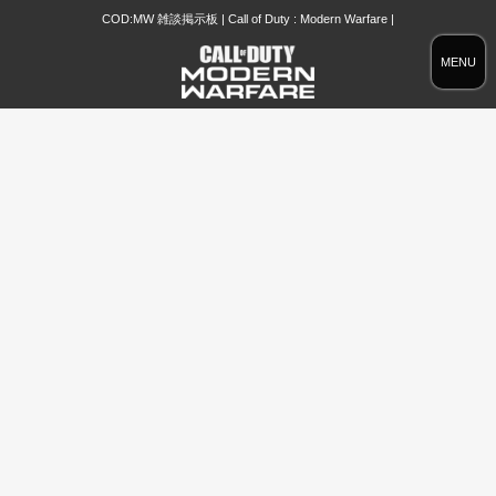
COD:MW 雑談掲示板 | Call of Duty : Modern Warfare |
MENU