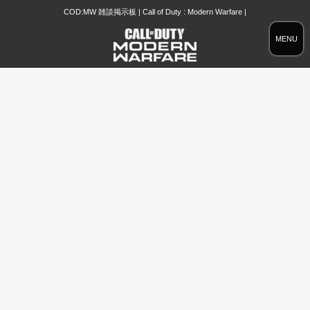
COD:MW 雑談掲示板 | Call of Duty : Modern Warfare |
MENU