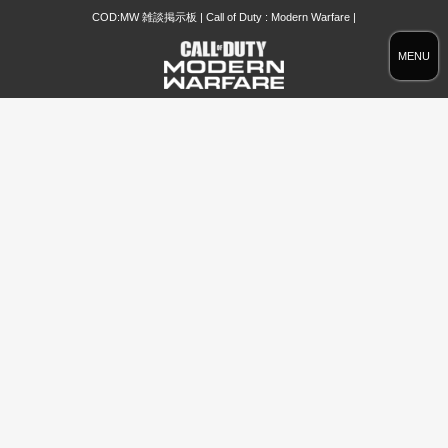
COD:MW 雑談掲示板 | Call of Duty : Modern Warfare |
MENU