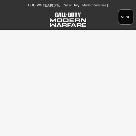
COD:MW 雑談掲示板 | Call of Duty : Modern Warfare |
MENU