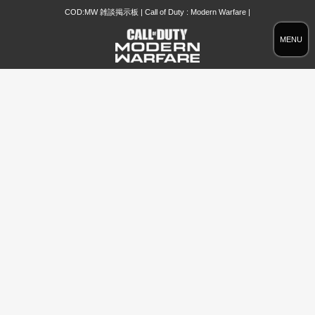
COD:MW 雑談掲示板 | Call of Duty : Modern Warfare |
MENU