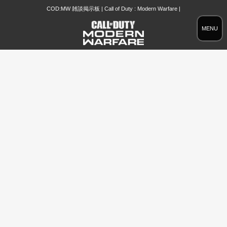
COD:MW 雑談掲示板 | Call of Duty : Modern Warfare |
MENU