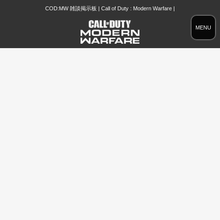
COD:MW 雑談掲示板 | Call of Duty : Modern Warfare |
MENU