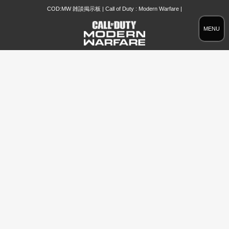
COD:MW 雑談掲示板 | Call of Duty : Modern Warfare |
MENU