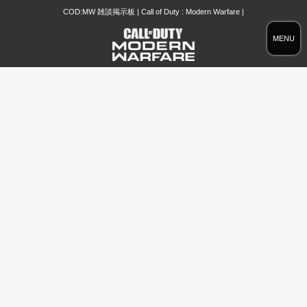
COD:MW 雑談掲示板 | Call of Duty : Modern Warfare |
MENU