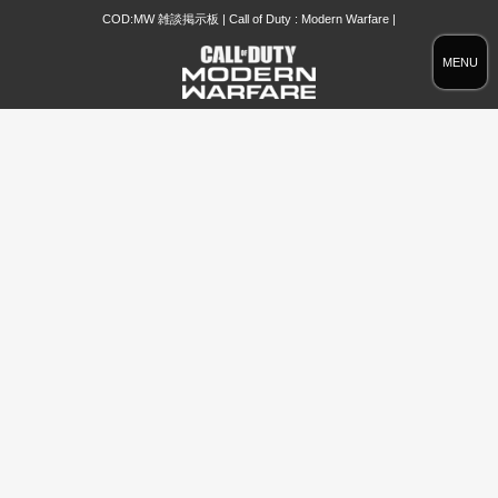
COD:MW 雑談掲示板 | Call of Duty : Modern Warfare |
MENU