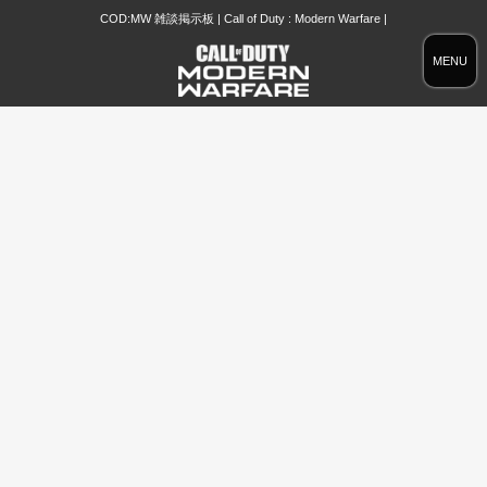
COD:MW 雑談掲示板 | Call of Duty : Modern Warfare |
MENU