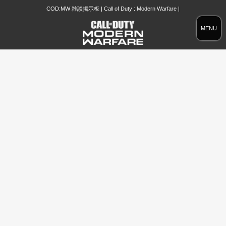
COD:MW 雑談掲示板 | Call of Duty : Modern Warfare |
MENU